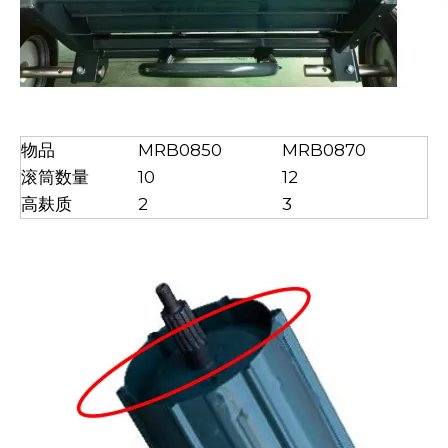
物品
MRB0850
MRB0870
滚筒数量
10
12
高麸质
2
3