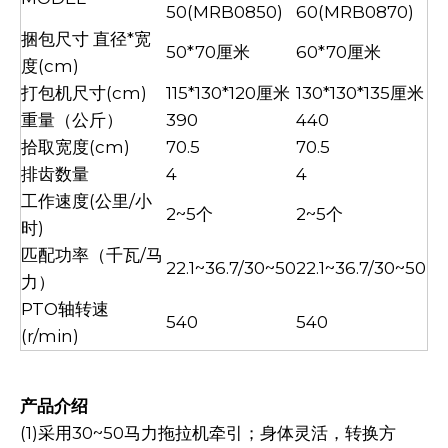
50(MRB0850)
60(MRB0870)
捆包尺寸 直径*宽
50*70厘米
60*70厘米
度(cm)
打包机尺寸(cm)
115*130*120厘米
130*130*135厘米
重量（公斤）
390
440
拾取宽度(cm)
70.5
70.5
排齿数量
4
4
工作速度(公里/小
2~5个
2~5个
时)
匹配功率（千瓦/马
22.1~36.7/30~50
22.1~36.7/30~50
力）
PTO轴转速
540
540
(r/min)
产品介绍
(1)采用30~50马力拖拉机牵引；身体灵活，转换方