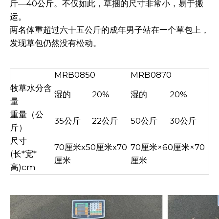
斤—40公斤。不仅如此，草捆的尺寸非常小，易于搬
运。
两名体重超过六十五公斤的成年男子站在一个草包上，
发现草包仍然没有松动。
MRB0850
MRB0870
牧草水分含
湿的
20%
湿的
20%
量
重量（公
35公斤
22公斤
50公斤
30公斤
斤）
尺寸
70厘米x50厘米x70
70厘米×60厘米×70
(长*宽*
厘米
厘米
高)cm